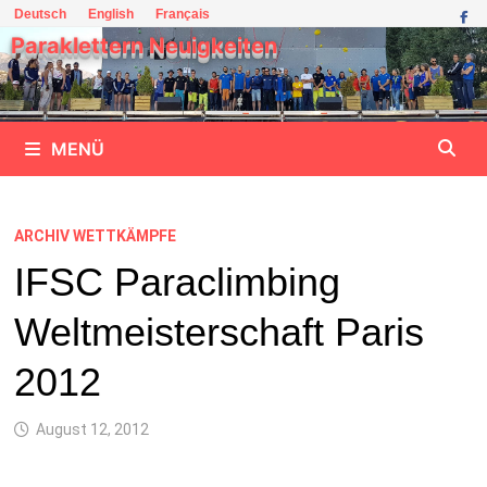
Zum
Deutsch
English
Français
Inhalt
Paraklettern Neuigkeiten
springen
MENÜ
ARCHIV WETTKÄMPFE
IFSC Paraclimbing
Weltmeisterschaft Paris
2012
August 12, 2012