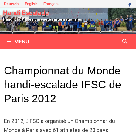
Passer
Deutsch
English
Français
au
Handi Escalade
contenu
Handi Escalade nouveautés internationales
MENU
Championnat du Monde
handi-escalade IFSC de
Paris 2012
En 2012, L’IFSC a organisé un Championnat du
Monde à Paris avec 61 athlètes de 20 pays