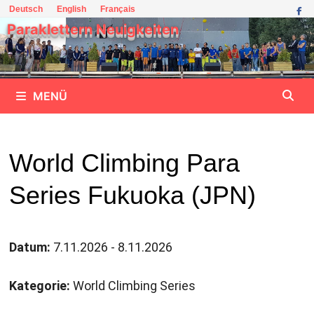
Zum
Deutsch
English
Français
Inhalt
Paraklettern Neuigkeiten
springen
MENÜ
World Climbing Para
Series Fukuoka (JPN)
Datum:
7.11.2026 - 8.11.2026
Kategorie:
World Climbing Series