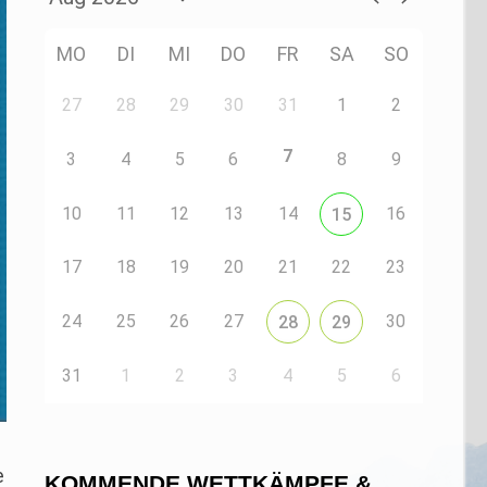
MO
DI
MI
DO
FR
SA
SO
27
28
29
30
31
1
2
7
3
4
5
6
8
9
10
11
12
13
14
16
15
17
18
19
20
21
22
23
24
25
26
27
30
28
29
31
1
2
3
4
5
6
e
KOMMENDE WETTKÄMPFE &