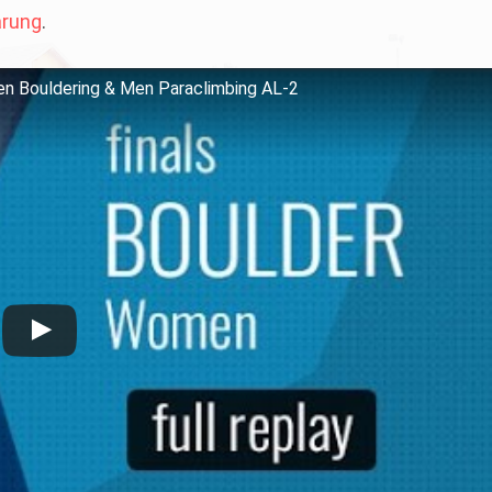
ärung
.
en Bouldering & Men Paraclimbing AL-2