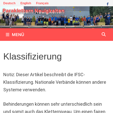
Zum
Deutsch
English
Français
Inhalt
Paraklettern Neuigkeiten
springen
MENÜ
Klassifizierung
Notiz: Dieser Artikel beschreibt die IFSC-
Klassifizierung. Nationale Verbände können andere
Systeme verwenden.
Behinderungen können sehr unterschiedlich sein
und somit auch das Kletterniveau. Um einen fairen