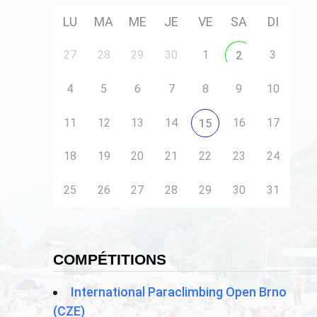
LU
MA
ME
JE
VE
SA
DI
27
28
29
30
1
3
2
4
5
6
7
8
9
10
11
12
13
14
16
17
15
18
19
20
21
22
23
24
25
26
27
28
29
30
31
COMPÉTITIONS
International Paraclimbing Open Brno
(CZE)