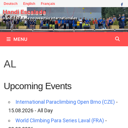
Passer
Deutsch
English
Français
au
Handi Escalade
contenu
Handi Escalade nouveautés internationales
MENU
AL
Upcoming Events
International Paraclimbing Open Brno (CZE)
-
15.08.2026 - All Day
World Climbing Para Series Laval (FRA)
-