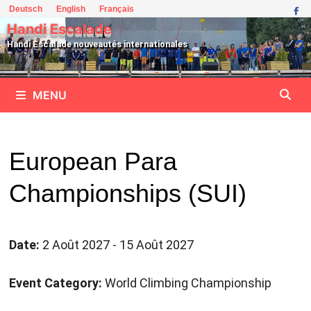
Passer
Deutsch
English
Français
au
Handi Escalade
contenu
Handi Escalade nouveautés internationales
MENU
European Para
Championships (SUI)
Date:
2 Août 2027 - 15 Août 2027
Event Category:
World Climbing Championship