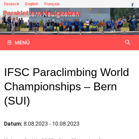
Zum
Deutsch
English
Français
Inhalt
Paraklettern Neuigkeiten
springen
MENÜ
IFSC Paraclimbing World
Championships – Bern
(SUI)
Datum:
8.08.2023 - 10.08.2023