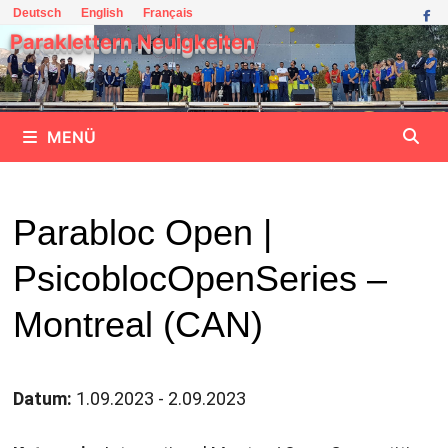
Zum
Deutsch
English
Français
Inhalt
Paraklettern Neuigkeiten
springen
MENÜ
Parabloc Open |
PsicoblocOpenSeries –
Montreal (CAN)
Datum:
1.09.2023 - 2.09.2023