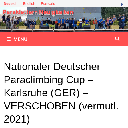
Zum
Deutsch
English
Français
Inhalt
Paraklettern Neuigkeiten
springen
MENÜ
Nationaler Deutscher
Paraclimbing Cup –
Karlsruhe (GER) –
VERSCHOBEN (vermutl.
2021)