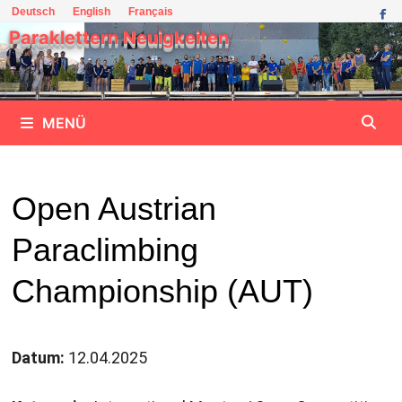
Zum
Deutsch
English
Français
Inhalt
Paraklettern Neuigkeiten
springen
MENÜ
Open Austrian
Paraclimbing
Championship (AUT)
Datum:
12.04.2025