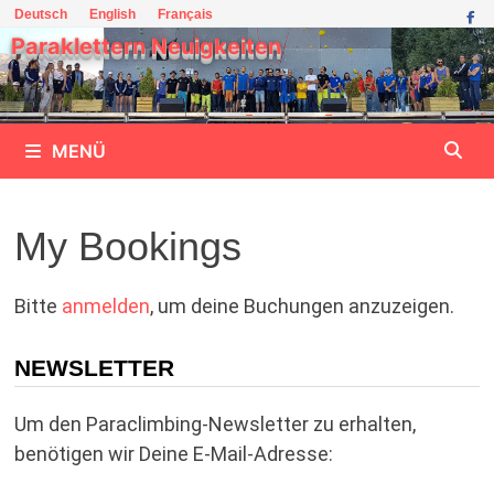
Zum
Deutsch
English
Français
Inhalt
Paraklettern Neuigkeiten
springen
MENÜ
My Bookings
Bitte
anmelden
, um deine Buchungen anzuzeigen.
NEWSLETTER
Um den Paraclimbing-Newsletter zu erhalten,
benötigen wir Deine E-Mail-Adresse: