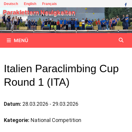
Zum
Deutsch
English
Français
Inhalt
Paraklettern Neuigkeiten
springen
MENÜ
Italien Paraclimbing Cup
Round 1 (ITA)
Datum:
28.03.2026 - 29.03.2026
Kategorie:
National Competition