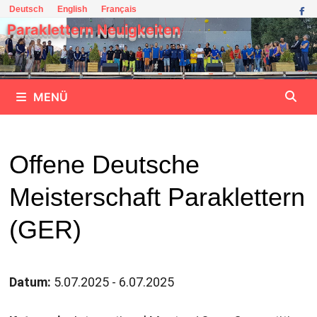
Zum
Deutsch
English
Français
Inhalt
Paraklettern Neuigkeiten
springen
MENÜ
Offene Deutsche
Meisterschaft Paraklettern
(GER)
Datum:
5.07.2025 - 6.07.2025