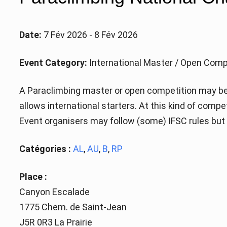
Date:
7 Fév 2026 - 8 Fév 2026
Event Category:
International Master / Open Comp
A Paraclimbing master or open competition may be 
allows international starters. At this kind of comp
Event organisers may follow (some) IFSC rules but a
Catégories :
AL
,
AU
,
B
,
RP
Place :
Canyon Escalade
1775 Chem. de Saint-Jean
J5R 0R3 La Prairie