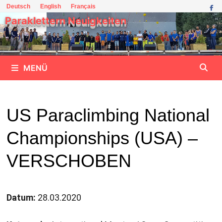
Zum
Deutsch
English
Français
Inhalt
Paraklettern Neuigkeiten
springen
MENÜ
US Paraclimbing National
Championships (USA) –
VERSCHOBEN
Datum:
28.03.2020