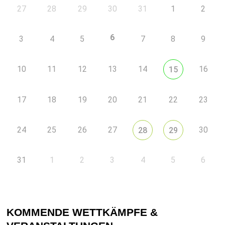
27
28
29
30
31
1
2
6
3
4
5
7
8
9
10
11
12
13
14
16
15
17
18
19
20
21
22
23
24
25
26
27
30
28
29
31
1
2
3
4
5
6
KOMMENDE WETTKÄMPFE &