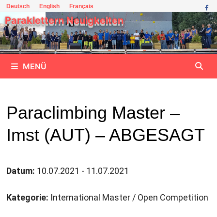
Zum
Deutsch
English
Français
Inhalt
Paraklettern Neuigkeiten
springen
MENÜ
Paraclimbing Master –
Imst (AUT) – ABGESAGT
Datum:
10.07.2021 - 11.07.2021
Kategorie:
International Master / Open Competition