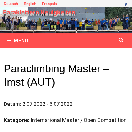
Zum
Deutsch
English
Français
Inhalt
Paraklettern Neuigkeiten
springen
MENÜ
Paraclimbing Master –
Imst (AUT)
Datum:
2.07.2022 - 3.07.2022
Kategorie:
International Master / Open Competition