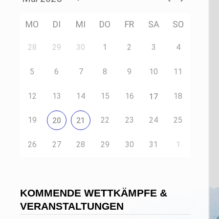
MO
DI
MI
DO
FR
SA
SO
28
29
30
1
2
3
4
5
6
7
8
9
10
11
12
13
14
15
16
18
17
19
22
23
24
25
20
21
26
27
28
29
30
31
1
KOMMENDE WETTKÄMPFE &
VERANSTALTUNGEN