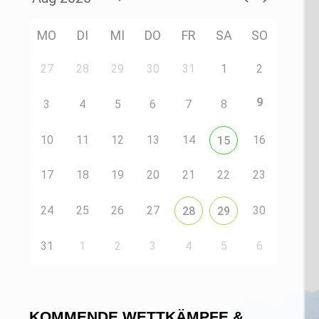
MO
DI
MI
DO
FR
SA
SO
27
28
29
30
31
1
2
9
3
4
5
6
7
8
10
11
12
13
14
16
15
17
18
19
20
21
22
23
24
25
26
27
30
28
29
31
1
2
3
4
5
6
KOMMENDE WETTKÄMPFE &