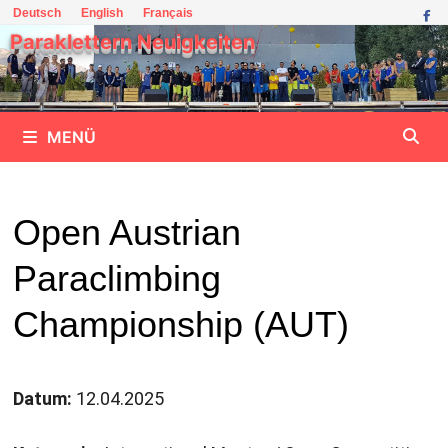
Zum
Deutsch
English
Français
Inhalt
Paraklettern Neuigkeiten
springen
MENÜ
Open Austrian
Paraclimbing
Championship (AUT)
Datum:
12.04.2025