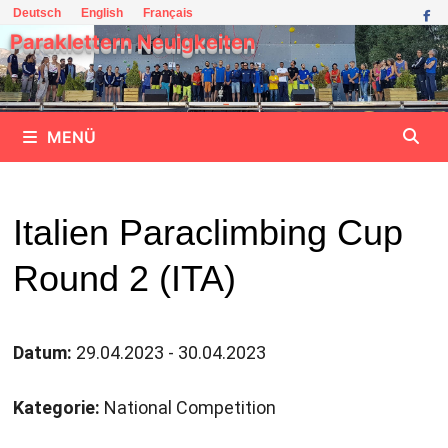
Zum
Deutsch
English
Français
Inhalt
Paraklettern Neuigkeiten
springen
MENÜ
Italien Paraclimbing Cup
Round 2 (ITA)
Datum:
29.04.2023 - 30.04.2023
Kategorie:
National Competition