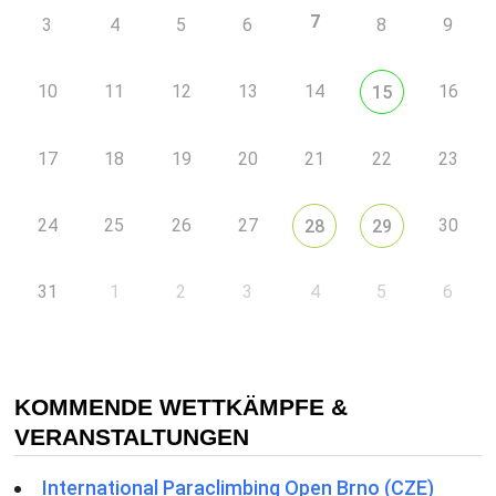
7
3
4
5
6
8
9
10
11
12
13
14
16
15
17
18
19
20
21
22
23
24
25
26
27
30
28
29
31
1
2
3
4
5
6
KOMMENDE WETTKÄMPFE &
VERANSTALTUNGEN
International Paraclimbing Open Brno (CZE)