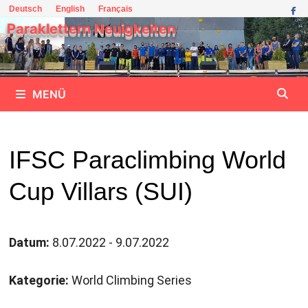
Zum
Deutsch
English
Français
Inhalt
Paraklettern Neuigkeiten
springen
MENÜ
IFSC Paraclimbing World
Cup Villars (SUI)
Datum:
8.07.2022 - 9.07.2022
Kategorie:
World Climbing Series