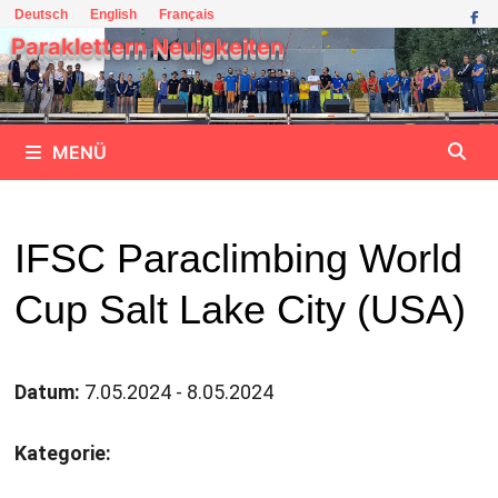
Zum
Deutsch
English
Français
Inhalt
Paraklettern Neuigkeiten
springen
MENÜ
IFSC Paraclimbing World
Cup Salt Lake City (USA)
Datum:
7.05.2024 - 8.05.2024
Kategorie: