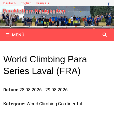
Zum
Deutsch
English
Français
Inhalt
Paraklettern Neuigkeiten
springen
MENÜ
World Climbing Para
Series Laval (FRA)
Datum:
28.08.2026 - 29.08.2026
Kategorie:
World Climbing Continental