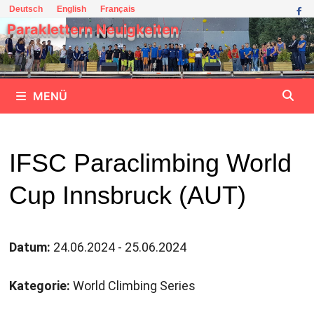
Zum
Deutsch
English
Français
Inhalt
Paraklettern Neuigkeiten
springen
MENÜ
IFSC Paraclimbing World
Cup Innsbruck (AUT)
Datum:
24.06.2024 - 25.06.2024
Kategorie:
World Climbing Series