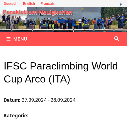
Zum
Deutsch
English
Français
Inhalt
Paraklettern Neuigkeiten
springen
MENÜ
IFSC Paraclimbing World
Cup Arco (ITA)
Datum:
27.09.2024 - 28.09.2024
Kategorie: