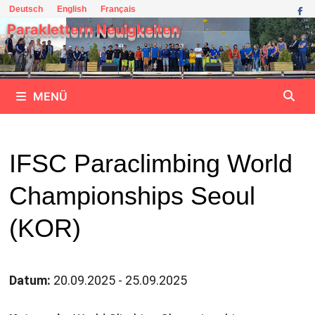
Zum
Deutsch
English
Français
Inhalt
Paraklettern Neuigkeiten
springen
MENÜ
IFSC Paraclimbing World
Championships Seoul
(KOR)
Datum:
20.09.2025 - 25.09.2025