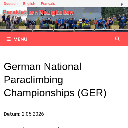
Zum
Deutsch
English
Français
Inhalt
Paraklettern Neuigkeiten
springen
MENÜ
German National
Paraclimbing
Championships (GER)
Datum:
2.05.2026