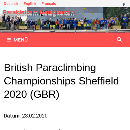
Zum
Deutsch
English
Français
Inhalt
Paraklettern Neuigkeiten
springen
MENÜ
British Paraclimbing
Championships Sheffield
2020 (GBR)
Datum:
23.02.2020