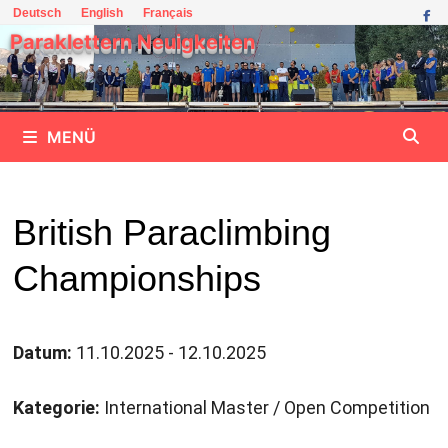
Zum
Deutsch
English
Français
Inhalt
Paraklettern Neuigkeiten
springen
MENÜ
British Paraclimbing
Championships
Datum:
11.10.2025 - 12.10.2025
Kategorie:
International Master / Open Competition