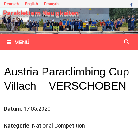
Zum
Deutsch
English
Français
Inhalt
Paraklettern Neuigkeiten
springen
MENÜ
Austria Paraclimbing Cup
Villach – VERSCHOBEN
Datum:
17.05.2020
Kategorie:
National Competition