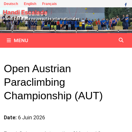
Passer
Deutsch
English
Français
au
Handi Escalade
contenu
Handi Escalade nouveautés internationales
MENU
Open Austrian
Paraclimbing
Championship (AUT)
Date:
6 Juin 2026