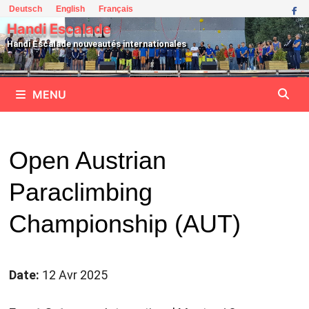
Passer
Deutsch
English
Français
au
Handi Escalade
contenu
Handi Escalade nouveautés internationales
MENU
Open Austrian
Paraclimbing
Championship (AUT)
Date:
12 Avr 2025