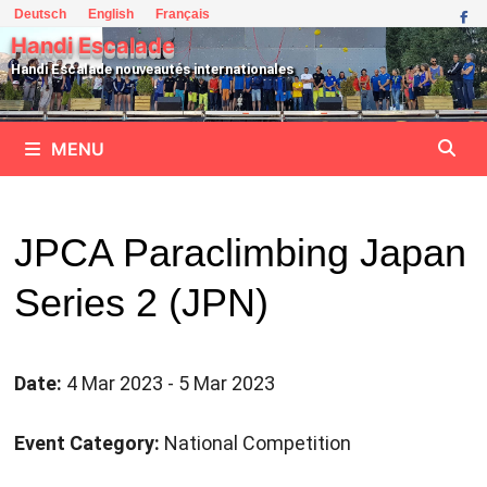
Passer
Deutsch
English
Français
au
Handi Escalade
contenu
Handi Escalade nouveautés internationales
MENU
JPCA Paraclimbing Japan
Series 2 (JPN)
Date:
4 Mar 2023 - 5 Mar 2023
Event Category:
National Competition