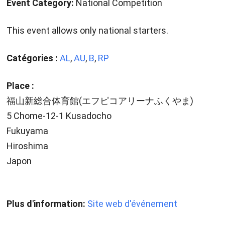
Event Category:
National Competition
This event allows only national starters.
Catégories :
AL
,
AU
,
B
,
RP
Place :
福山新総合体育館(エフピコアリーナふくやま)
5 Chome-12-1 Kusadocho
Fukuyama
Hiroshima
Japon
Plus d'information:
Site web d'événement