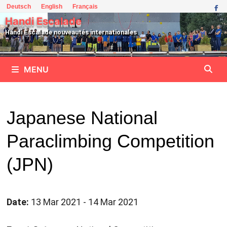
Passer
Deutsch
English
Français
au
Handi Escalade
contenu
Handi Escalade nouveautés internationales
MENU
Japanese National
Paraclimbing Competition
(JPN)
Date:
13 Mar 2021 - 14 Mar 2021