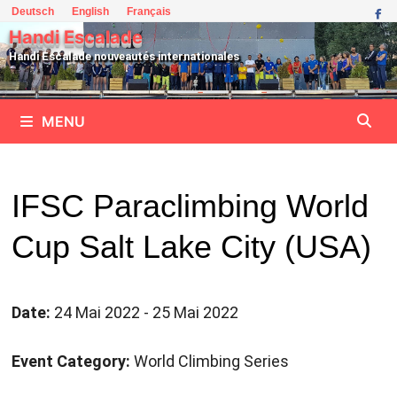
Passer
Deutsch
English
Français
au
Handi Escalade
contenu
Handi Escalade nouveautés internationales
MENU
IFSC Paraclimbing World
Cup Salt Lake City (USA)
Date:
24 Mai 2022 - 25 Mai 2022
Event Category:
World Climbing Series