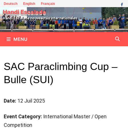
Passer
Deutsch
English
Français
au
Handi Escalade
contenu
Handi Escalade nouveautés internationales
MENU
SAC Paraclimbing Cup –
Bulle (SUI)
Date:
12 Juil 2025
Event Category:
International Master / Open
Competition