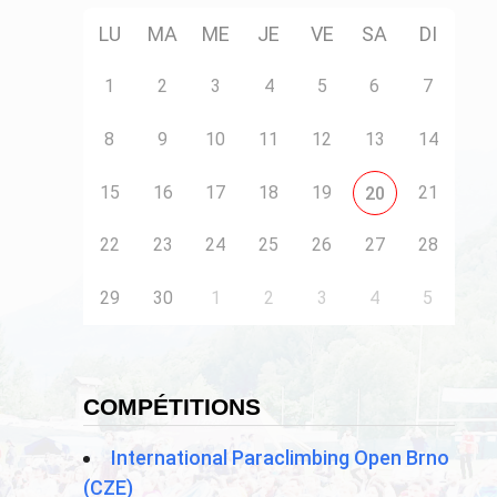
LU
MA
ME
JE
VE
SA
DI
1
2
3
4
5
6
7
8
9
10
11
12
13
14
15
16
17
18
19
21
20
22
23
24
25
26
27
28
29
30
1
2
3
4
5
COMPÉTITIONS
International Paraclimbing Open Brno
(CZE)