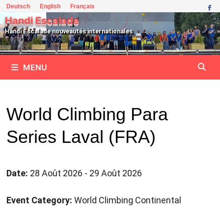
Passer
Deutsch
English
Français
au
Handi Escalade
contenu
Handi Escalade nouveautés internationales
MENU
World Climbing Para
Series Laval (FRA)
Date:
28 Août 2026 - 29 Août 2026
Event Category:
World Climbing Continental