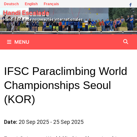
Passer
Deutsch
English
Français
au
Handi Escalade
contenu
Handi Escalade nouveautés internationales
MENU
IFSC Paraclimbing World
Championships Seoul
(KOR)
Date:
20 Sep 2025 - 25 Sep 2025