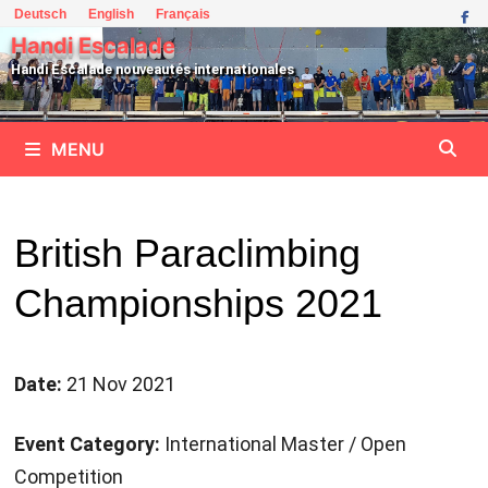
Passer
Deutsch
English
Français
au
Handi Escalade
contenu
Handi Escalade nouveautés internationales
MENU
British Paraclimbing
Championships 2021
Date:
21 Nov 2021
Event Category:
International Master / Open
Competition