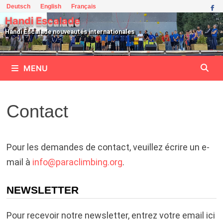
Passer
Deutsch
English
Français
au
Handi Escalade
contenu
Handi Escalade nouveautés internationales
MENU
Contact
Pour les demandes de contact, veuillez écrire un e-
mail à
info@
paraclimbing.org
.
NEWSLETTER
Pour recevoir notre newsletter, entrez votre email ici