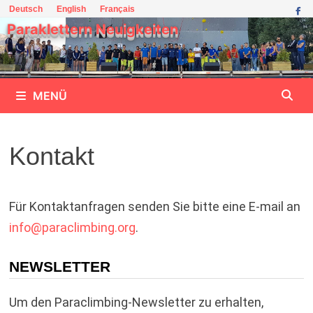
Zum
Deutsch
English
Français
Inhalt
Paraklettern Neuigkeiten
springen
MENÜ
Kontakt
Für Kontaktanfragen senden Sie bitte eine E-mail an
info@
paraclimbing.org
.
NEWSLETTER
Um den Paraclimbing-Newsletter zu erhalten,