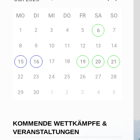
MO
DI
MI
DO
FR
SA
SO
1
2
3
4
5
7
6
8
9
10
11
12
13
14
17
18
15
16
19
20
21
22
23
24
25
26
27
28
29
30
1
2
3
4
5
KOMMENDE WETTKÄMPFE &
VERANSTALTUNGEN