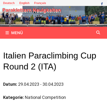
Zum
Deutsch
English
Français
Inhalt
Paraklettern Neuigkeiten
springen
MENÜ
Italien Paraclimbing Cup
Round 2 (ITA)
Datum:
29.04.2023 - 30.04.2023
Kategorie:
National Competition