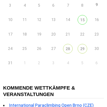
9
3
4
5
6
7
8
10
11
12
13
14
16
15
17
18
19
20
21
22
23
24
25
26
27
30
28
29
31
1
2
3
4
5
6
KOMMENDE WETTKÄMPFE &
VERANSTALTUNGEN
International Paraclimbing Open Brno (CZE)