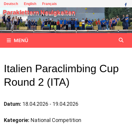
Zum
Deutsch
English
Français
Inhalt
Paraklettern Neuigkeiten
springen
MENÜ
Italien Paraclimbing Cup
Round 2 (ITA)
Datum:
18.04.2026 - 19.04.2026
Kategorie:
National Competition