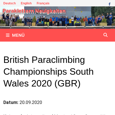
Zum
Deutsch
English
Français
Inhalt
Paraklettern Neuigkeiten
springen
MENÜ
British Paraclimbing
Championships South
Wales 2020 (GBR)
Datum:
20.09.2020