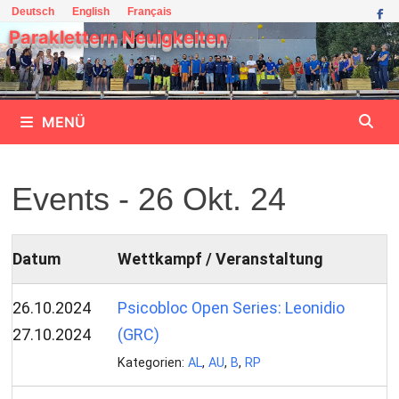
Zum
Deutsch
English
Français
Inhalt
Paraklettern Neuigkeiten
springen
MENÜ
Events - 26 Okt. 24
Datum
Wettkampf / Veranstaltung
26.10.2024
Psicobloc Open Series: Leonidio
27.10.2024
(GRC)
Kategorien:
AL
,
AU
,
B
,
RP