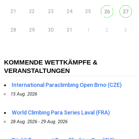
21
22
23
24
25
26
27
28
29
30
31
1
2
3
KOMMENDE WETTKÄMPFE &
VERANSTALTUNGEN
International Paraclimbing Open Brno (CZE)
15 Aug. 2026
World Climbing Para Series Laval (FRA)
28 Aug. 2026 - 29 Aug. 2026